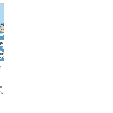
ี
ไป
่าง