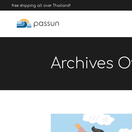
free shipping all over Thailand!
Archives O