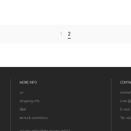
1
2
MORE INFO
CONTA
us
contact
shipping info
Line: @
Q&A
E-mail
terms & conditions
T
el: +6
privacy policy (data privacy policy)