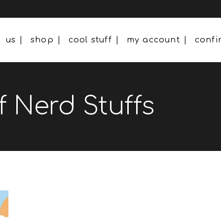
us
shop
cool stuff
my account
conf
f Nerd Stuffs