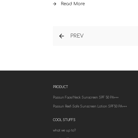
Read More
PREV
PRODUCT
Passun Face/Neck Sunscreen SPF 50 PA+++
Passun Reef-Safe Sunscreen Lotion SPF50 PA+++
COOL STUFFS
what we up to?