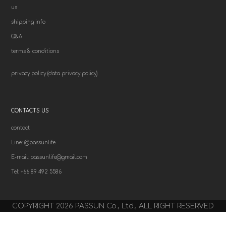
us
shipping info
Q&A
terms & conditions
p
rivacy policy (data privacy policy)
CONTACTS US
contact
Line: @passunlife
E-mail: passunlife@gmail.com
T
el: +66 89 492 5586
COPYRIGHT 2026 PASSUN Co., Ltd., ALL RIGHT RESERVED