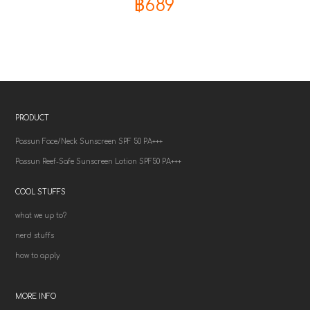
฿
689
PRODUCT
Passun Face/Neck Sunscreen SPF 50 PA+++
Passun Reef-Safe Sunscreen Lotion SPF50 PA+++
COOL STUFFS
what we up to?
nerd stuffs
how to apply
MORE INFO